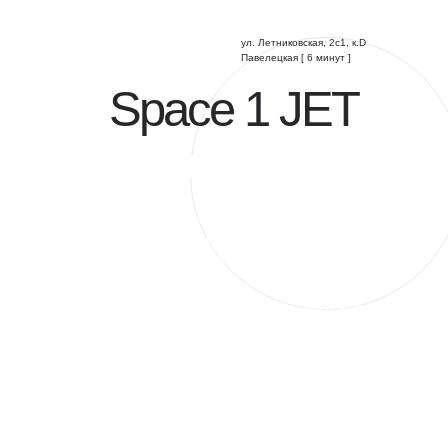
ул. Летниковская, 2с1, к.D
Павелецкая [ 6 минут ]
Space 1 JET
Вивальди
Современный сервисный офис в бизнес-центре
класса А в деловом центре Москвы
Престижное расположение
— 2 минуты от
Павелецкого вокзала
Статусная локация
— рядом отель Marriott
и международные компании
Полностью оборудованное пространство
Все сервисы включены в арендную ставку