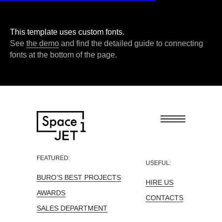
This template uses custom fonts.
See
the demo
and find the detailed guide to connecting
fonts at the bottom of the page.
FEATURED:
USEFUL:
BURO’S BEST PROJECTS
HIRE US
AWARDS
CONTACTS
SALES DEPARTMENT