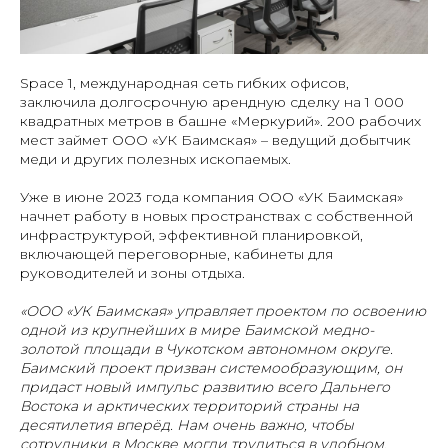
Space 1, международная сеть гибких офисов,
заключила долгосрочную арендную сделку на 1 000
квадратных метров в башне «Меркурий». 200 рабочих
мест займет ООО «УК Баимская» – ведущий добытчик
меди и других полезных ископаемых.
Уже в июне 2023 года компания ООО «УК Баимская»
начнет работу в новых пространствах с собственной
инфраструктурой, эффективной планировкой,
включающей переговорные, кабинеты для
руководителей и зоны отдыха.
«ООО «УК Баимская» управляет проектом по освоению
одной из крупнейших в мире Баимской медно-
золотой площади в Чукотском автономном округе.
Баимский проект призван системообразующим, он
придаст новый импульс развитию всего Дальнего
Востока и арктических территорий страны на
десятилетия вперёд. Нам очень важно, чтобы
сотрудники в Москве могли трудиться в удобном,