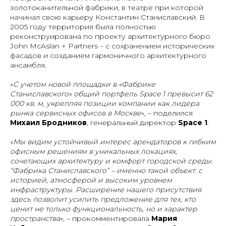
золотоканительной фабрики, в театре при которой
начинал свою карьеру Константин Станиславский. В
2005 году территория была полностью
реконструирована по проекту архитектурного бюро
John McAslan + Partners – с сохранением исторических
фасадов и созданием гармоничного архитектурного
ансамбля.
«
С учетом новой площадки в «Фабрике
Станиславского» общий портфель Space 1 превысит 62
000 кв. м, укрепляя позиции компании как лидера
рынка сервисных офисов в Москве
», – поделился
Михаил Бродников
, генеральный директор
Space 1
.
«
Мы видим устойчивый интерес арендаторов к гибким
офисным решениям в уникальных локациях,
сочетающих архитектуру и комфорт городской среды.
“Фабрика Станиславского” – именно такой объект: с
историей, атмосферой и высоким уровнем
инфраструктуры. Расширение нашего присутствия
здесь позволит усилить предложение для тех, кто
ценит не только функциональность, но и характер
пространства
», – прокомментировала
Мария